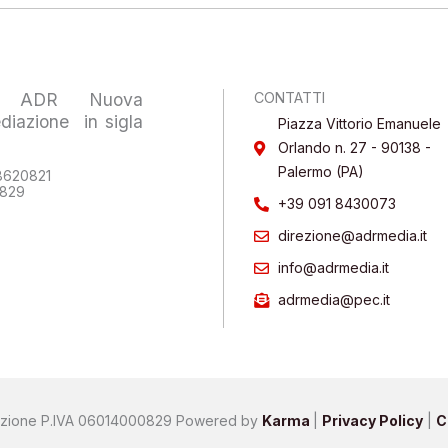
ne ADR Nuova
CONTATTI
diazione in sigla
Piazza Vittorio Emanuele
Orlando n. 27 - 90138 -
Palermo (PA)
48620821
0829
+39 091 8430073
direzione@adrmedia.it
info@adrmedia.it
adrmedia@pec.it
zione P.IVA
06014000829
Powered by
Karma
|
Privacy Policy
|
C