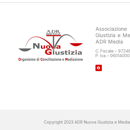
Associazio
Giustizia e Me
ADR Media
C. Fiscale – 972
P. Iva – 0601400
F
a
c
e
b
o
o
k
Copyright 2023 ADR Nuova Giustizia e Media