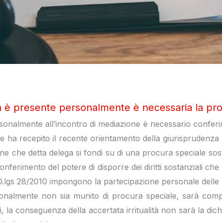
on è presente personalmente è necessaria la pr
onalmente all’incontro di mediazione è necessario conferire 
he ha recepito il recente orientamento della giurisprudenza 
one che detta delega si fondi su di una procura speciale sos
nferimento del potere di disporre dei diritti sostanziali che 
 del D.lgs 28/2010 impongono la partecipazione personale dell
sonalmente non sia munito di procura speciale, sarà compi
ti, la conseguenza della accertata irritualità non sarà la dich