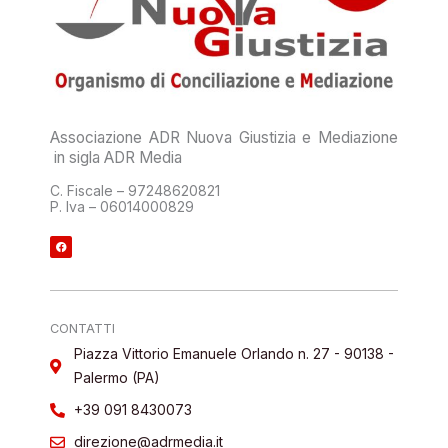
Associazione ADR Nuova Giustizia e Mediazione
in sigla ADR Media
C. Fiscale – 97248620821
P. Iva – 06014000829
F
a
c
e
b
o
o
k
CONTATTI
Piazza Vittorio Emanuele Orlando n. 27 - 90138 -
Palermo (PA)
+39 091 8430073
direzione@adrmedia.it